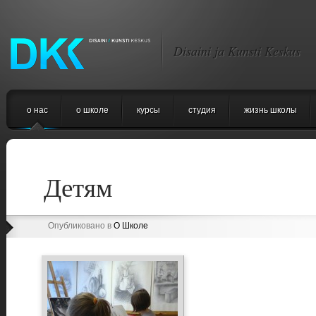
Disaini ja Kunsti Keskus
о нас
o школе
курсы
студия
жизнь школы
Детям
Опубликовано в
О Школе