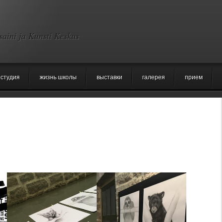
saini ja Kunsti Keskus
студия
жизнь школы
выставки
галерея
прием