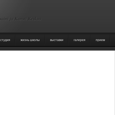
saini ja Kunsti Keskus
студия
жизнь школы
выставки
галерея
прием