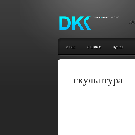
Di
о нас
o школе
курсы
скульптура